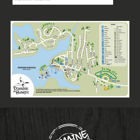
mail
*