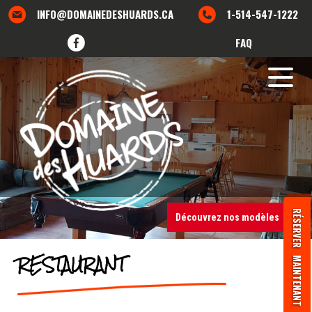
Skip
INFO@DOMAINEDESHUARDS.CA
1-514-547-1222
to
content
F
FAQ
RÉSERVER
Découvrez nos modèles
RESTAURANT
MAINTENANT